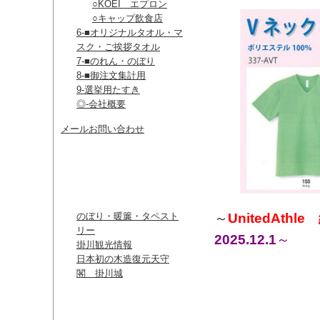
○KOEI エプロン
○キャップ飲食店
6-■オリジナルタオル・マ
スク・ご挨拶タオル
7-■のれん・のぼり
8-■御注文集計用
9-選挙用たすき
◎-会社概要
メールお問い合わせ
リンク
のぼり・暖簾・タペスト
～
UnitedAthle
リー
2025.12.1
～
掛川観光情報
日本初の木造復元天守
閣 掛川城
カレンダー