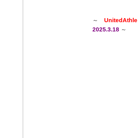
～
UnitedAthle
2025.3.18
～​