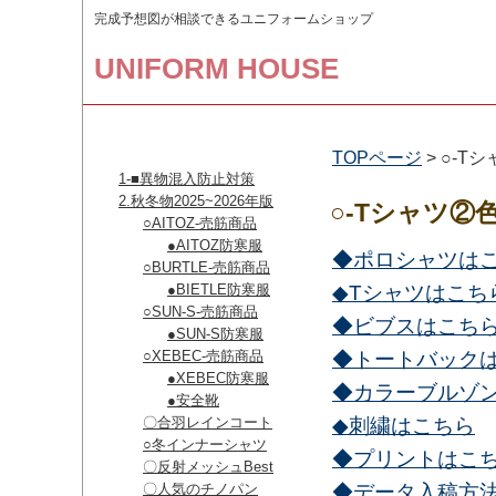
完成予想図が相談できるユニフォームショップ
UNIFORM HOUSE
取扱い商品
TOPページ
> ○-T
1-■異物混入防止対策
2.秋冬物2025~2026年版
○-Tシャツ②
○AITOZ-売筋商品
●AITOZ防寒服
◆ポロシャツは
○BURTLE-売筋商品
●BIETLE防寒服
◆Tシャツはこち
○SUN-S-売筋商品
◆ビブスはこち
●SUN-S防寒服
○XEBEC-売筋商品
◆トートバック
●XEBEC防寒服
◆カラーブルゾ
●安全靴
〇合羽レインコート
◆刺繍はこちら
○冬インナーシャツ
◆プリントはこ
〇反射メッシュBest
〇人気のチノパン
◆データ入稿方