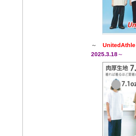
～
UnitedAth
2025.3.18
～