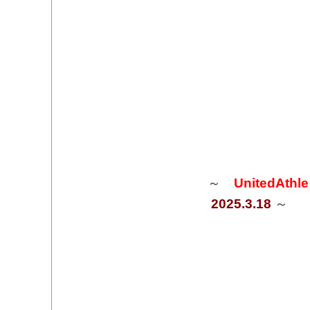
～
UnitedAthl
2025.3.18
～​