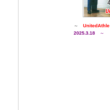
～
UnitedAthle
2025.3.18
～​