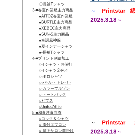
〇長袖Tシャツ
～
Printstar
3-■春夏作業服主力商品
●AITOZ春夏作業服
2025.3.18
～
●BURTLE主力商品
●XEBEC主力商品
●SUN-S主力商品
●空調風神服
●夏インナーシャツ
●-長袖Tシャツ
4-■プリント刺繍加工
○-Tシャツ・お値打
○-Tシャツ②色々
○-ポロシャツ
○-パ-カ-・トレ-ナ-
○-カラーブルゾン
○-トートバック
○ビブス
○UnitedAthle
5-■和食洋食白衣
○コック＆シャツ
～
Printstar
○-胸付エプロン
○-腰下サロン前掛け
2025.3.18
～