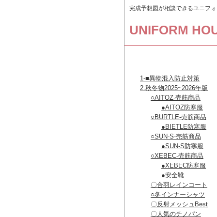
完成予想図が相談できるユニフォ
UNIFORM HO
取扱い商品
1-■異物混入防止対策
2.秋冬物2025~2026年版
○AITOZ-売筋商品
●AITOZ防寒服
○BURTLE-売筋商品
●BIETLE防寒服
○SUN-S-売筋商品
●SUN-S防寒服
○XEBEC-売筋商品
●XEBEC防寒服
●安全靴
〇合羽レインコート
○冬インナーシャツ
〇反射メッシュBest
〇人気のチノパン