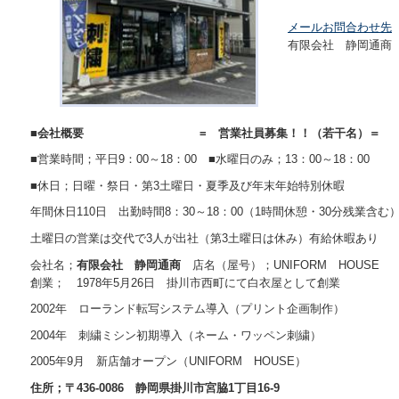
メールお問合わせ先
有限会社 静岡通商
■
会社概要 = 営業社員募集！！（若干名）＝
■営業時間；平日9：00～18：00 ■水曜日のみ；13：00～18：00
■休日；日曜・祭日・第3土曜日・夏季及び年末年始特別休暇
年間休日110日 出勤時間8：30～18：00（1時間休憩・30分残業含む
土曜日の営業は交代で3人が出社（第3土曜日は休み）有給休暇あり
会社名；
有限会社 静岡通商
店名（屋号）；UNIFORM HOUSE
創業； 1978年5月26日 掛川市西町にて白衣屋として創業
2002年 ローランド転写システム導入（プリント企画制作）
2004年 刺繍ミシン初期導入（ネーム・ワッペン刺繍）
2005年9月 新店舗オープン（UNIFORM HOUSE）
住所；〒436-0086 静岡県掛川市宮脇1丁目16-9