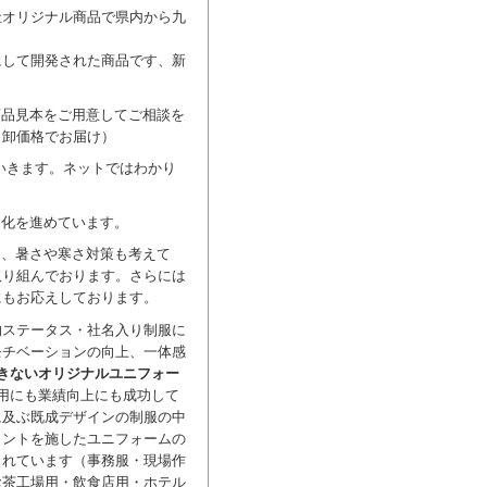
社オリジナル商品で県内から九
れた商品です、新
商品見本をご用意してご相談を
（卸価格でお届け）
いきます。ネットではわかり
ド化を進めています。
く、暑さや寒さ対策も考えて
取り組んでおります。さらには
にもお応えしております。
ステータス・社名入り制服に
モチベーションの向上、一体感
きないオリジナルユニフォー
用にも業績向上にも成功して
に及ぶ既成デザインの制服の中
リントを施したユニフォームの
されています（事務服・現場作
お茶工場用・飲食店用・ホテル