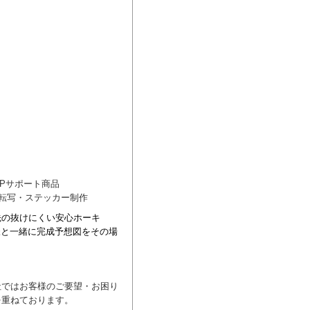
CPサポート商品
転写・ステッカー制作
先の抜けにくい安心ホーキ
様と一緒
に完成予想図をその場
社ではお客様のご要望・お困り
を重ねております。