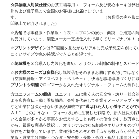
☆異物混入対策仕様
のお茶工場専用ユニフォーム及び安心ホーキは弊
州および種子島まで全国のお客様にお届けしていま
す。 （お客様の声を形にして開発さ
聞紙上で紹介されました）
☆
店舗
では事務服・作業服・白衣・エプロンの展示、商談、ご指定の
お受けしています。製造メーカー直接仕入れで早くてリーズナブル！
☆
プリントデザイン
はPC画面を見ながらリアルに完成予想図を創って
にくいサイズや色の確認ができると好評です。
☆
刺繍機
を３台導入し内製化を進め、オリジナル刺繍の制作とスピー
☆
お客様のニーズは多様化
し既製品をそのままお届けするだけではな
（空調風神服・アイスベスト・ペルチェ）、快適な職場環境づくりに
プリント
や
刺繍
で
ロゴマーク
を入れたオリジナルユニフォームの制作
☆ユニフォームの価値
ユニフォームは働く人の安全性・誇り＝社会的
よる広告宣伝＝動く看板効果、会社を代表して企業イメージアップ・
など企業には欠かせない要素が満載です
”選ばれた人しか着ることがで
ム！”
このようなユニフォーム効果に注視した戦略で、新入社員の採
いる企業が多々ある事実をお伝えすることも我々の使命です。数万点
から、最適な商品を選択し、オリジナルの社名刺繍やオリジナルのプ
制作をご提案しています。業種別にそれぞれ数千点から数万点が発売
業服・営業向け制服・つなぎ・安全靴・長靴・合羽・食品工場向け・