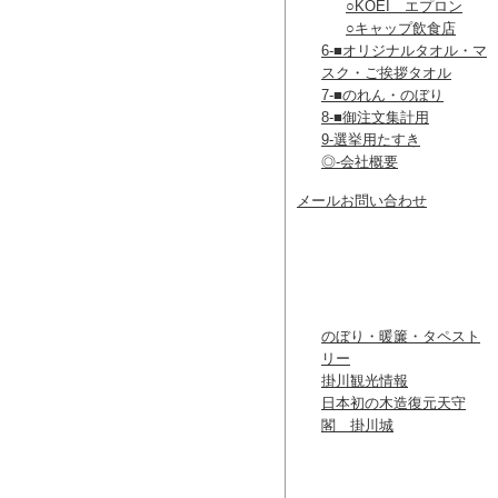
○KOEI エプロン
○キャップ飲食店
6-■オリジナルタオル・マ
スク・ご挨拶タオル
7-■のれん・のぼり
8-■御注文集計用
9-選挙用たすき
◎-会社概要
メールお問い合わせ
リンク
のぼり・暖簾・タペスト
リー
掛川観光情報
日本初の木造復元天守
閣 掛川城
カレンダー