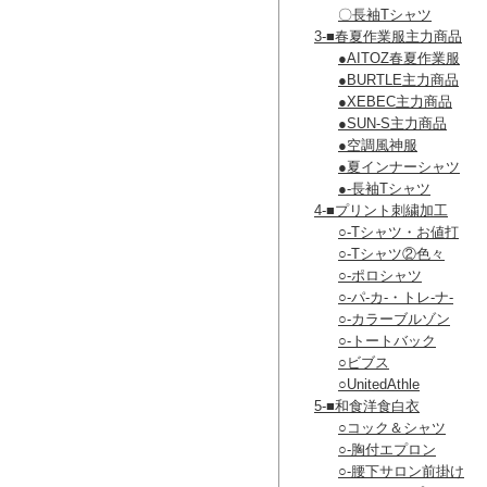
〇長袖Tシャツ
3-■春夏作業服主力商品
●AITOZ春夏作業服
●BURTLE主力商品
●XEBEC主力商品
●SUN-S主力商品
●空調風神服
●夏インナーシャツ
●-長袖Tシャツ
4-■プリント刺繍加工
○-Tシャツ・お値打
○-Tシャツ②色々
○-ポロシャツ
○-パ-カ-・トレ-ナ-
○-カラーブルゾン
○-トートバック
○ビブス
○UnitedAthle
5-■和食洋食白衣
○コック＆シャツ
○-胸付エプロン
○-腰下サロン前掛け