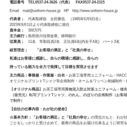
電話番号 TEL0537-24-3626（代表） FAX0537-24-2115
Email mail@uniform-house.jp HP http://www.uniform-house.jp
代表者；
代表取締役 太田勝也 （1985年5月6日生）
2023年9月1日より代表取締役に就任
資本金；
300万円
主力銀行；
島田掛川信用金庫、静岡銀行
従業員；
11名 常勤役員2名 正社員6名(内女子4名) パート3名
経営理念；
「お客様の満足」と「社員の幸せ」
私達はお客様に感謝し、自らの職場に感謝し、
自らの
持っている能力を全力で発揮して目標を実現させます
主力商品；事務服・作業服・白衣・
お茶工場専用ユニフォーム・HAC
オリジナルプリントTシャツ等企画制作・ネーム＆ワッペン刺繍制作・
【
オリジナル商品
】お茶工場専用
異物混入防止対策ユニフォーム・穂
（販売元）転写プリントTシャツ、のれん、のぼりの企画制作（お客
で制作）
【自社の仕事内容・わが社の使命】
☆基本方針；「お客様の満足」と「社員の幸せ」
の理念のもと、わが
ごとをしっかりと受け止めて、最善の商品をお届け出来るように研究