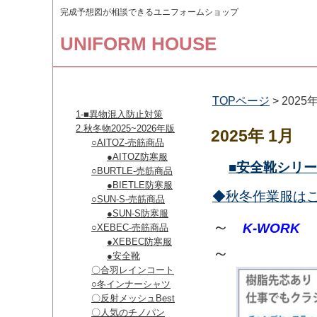
完成予想図が相談できるユニフォームショップ
UNIFORM HOUSE
取扱い商品
TOPページ
> 2025
1-■異物混入防止対策
2.秋冬物2025~2026年版
2025年 1月
○AITOZ-売筋商品
●AITOZ防寒服
■安全靴シリ
○BURTLE-売筋商品
●BIETLE防寒服
◆秋冬作業服は
○SUN-S-売筋商品
●SUN-S防寒服
～
K-WORK
○XEBEC-売筋商品
●XEBEC防寒服
～​
●安全靴
〇合羽レインコート
○冬インナーシャツ
〇反射メッシュBest
〇人気のチノパン