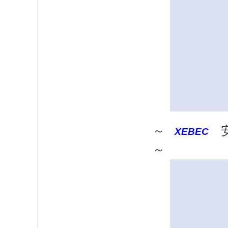
～
安
XEBEC
～​