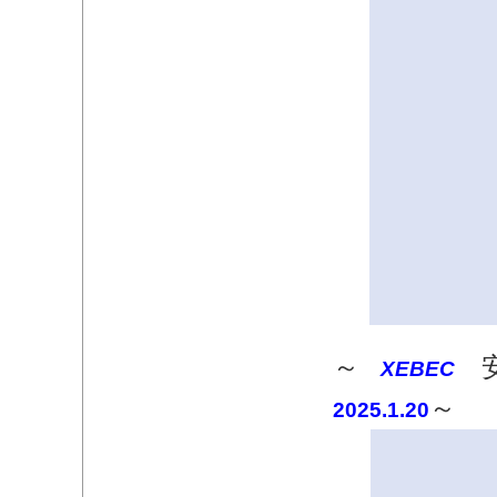
～
安
XEBEC
～​
2025.1.20