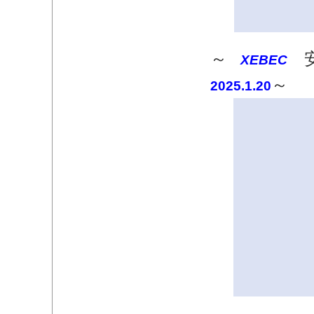
～
安
XEBEC
～​
2025.1.20