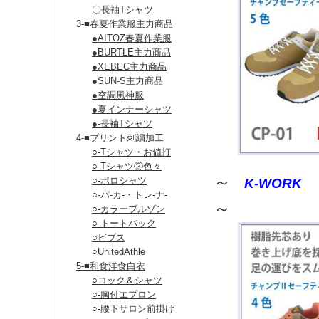
〇長袖Tシャツ
3-■春夏作業服主力商品
●AITOZ春夏作業服
●BURTLE主力商品
●XEBEC主力商品
●SUN-S主力商品
●空調風神服
●夏インナーシャツ
●-長袖Tシャツ
4-■プリント刺繍加工
○-Tシャツ・お値打
○-Tシャツ②色々
～
○-ポロシャツ
K-WORK
○-パ-カ-・トレ-ナ-
～​
○-カラーブルゾン
○-トートバック
○ビブス
○UnitedAthle
5-■和食洋食白衣
○コック＆シャツ
○-胸付エプロン
○-腰下サロン前掛け