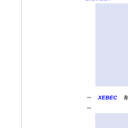
～
XEBEC
～