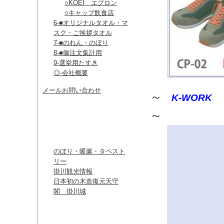
○KOEI エプロン
○キャップ飲食店
6-■オリジナルタオル・マ
スク・ご挨拶タオル
7-■のれん・のぼり
8-■御注文集計用
9-選挙用たすき
◎-会社概要
メールお問い合わせ
～
K-WORK
～​
リンク
のぼり・暖簾・タペスト
リー
掛川観光情報
日本初の木造復元天守
閣 掛川城
カレンダー